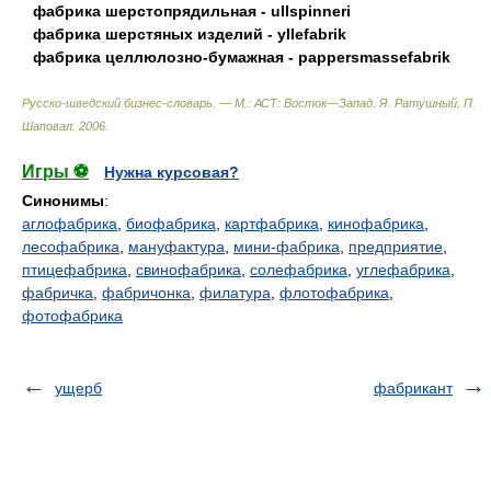
фабрика шерстопрядильная - ullspinneri
фабрика шерстяных изделий - yllefabrik
фабрика целлюлозно-бумажная - pappersmassefabrik
Русско-шведский бизнес-словарь. — М.: АСТ: Восток—Запад
.
Я. Ратушный, П.
Шаповал
.
2006
.
Игры ⚽
Нужна курсовая?
Синонимы
:
аглофабрика
,
биофабрика
,
картфабрика
,
кинофабрика
,
лесофабрика
,
мануфактура
,
мини-фабрика
,
предприятие
,
птицефабрика
,
свинофабрика
,
солефабрика
,
углефабрика
,
фабричка
,
фабричонка
,
филатура
,
флотофабрика
,
фотофабрика
ущерб
фабрикант