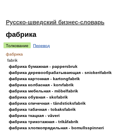
Русско-шведский бизнес-словарь
фабрика
Толкование
Перевод
фабрика
fabrik
фабрика бумажная - pappersbruk
фабрика деревообрабатывающая - snickerifabrik
фабрика картонная - kartongfabrik
фабрика колбасная - korvfabrik
фабрика мебельная - möbelfabrik
фабрика обувная - skofabrik
фабрика спичечная - tändsticksfabrik
фабрика табачная - tobaksfabrik
фабрика ткацкая - väveri
фабрика трикотажная - trikåfabrik
фабрика хлопкопрядильная - bomullsspinneri